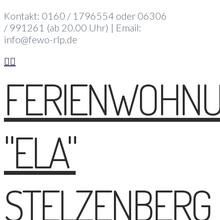
Kontakt: 0160 / 1796554 oder 06306
/ 991261 (ab 20.00 Uhr) | Email:
info@fewo-rlp.de
FERIENWOHN
"ELA"
STELZENBERG